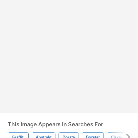
This Image Appears In Searches For
Graffiti
Abstrakt
Borsta
Borstar
Cirkel
Fä