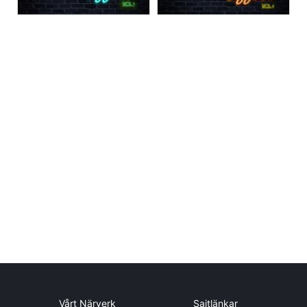
Vårt Närverk
Sajtlänkar