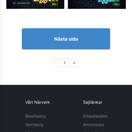
Nästa sida
1
Vårt Närverk
Sajtlänkar
Brusheezy
Erbjudanden
Vecteezy
Annonsera