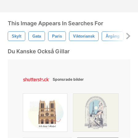
This Image Appears In Searches For
Skylt
Gata
Paris
Viktoriansk
Årgång
Ga
Du Kanske Också Gillar
Sponsrade bilder