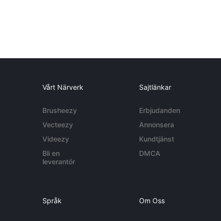
Vårt Närverk
Sajtlänkar
Brusheezy
Erbjudanden
Vecteezy
Annonsera
Videezy
Kundtjänst
Bli en
DMCA
leverantör
Språk
Om Oss