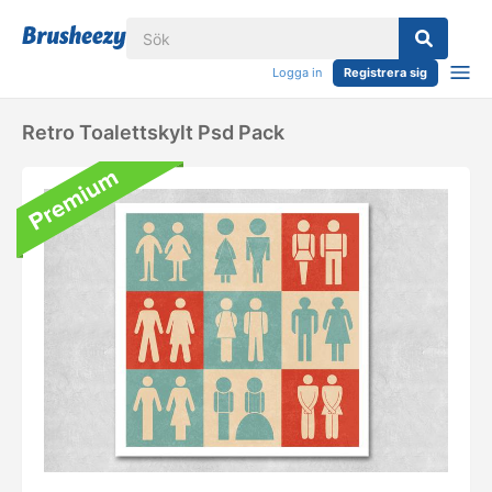
Logga in
Registrera sig
Retro Toalettskylt Psd Pack