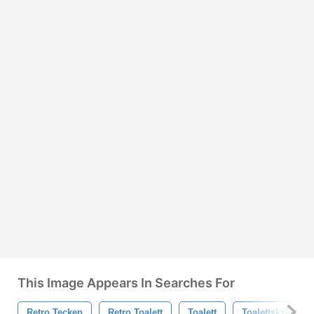
This Image Appears In Searches For
Retro Tecken
Retro Toalett
Toalett
Toalettskylt