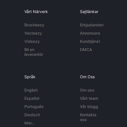
Vårt Närverk
Sajtlänkar
Brusheezy
Erbjudanden
Vecteezy
Annonsera
Videezy
Kundtjänst
Bli en
DMCA
leverantör
Språk
Om Oss
English
Om oss
Español
Vårt team
Português
Vår blogg
Deutsch
Kontakta
oss
Mer...