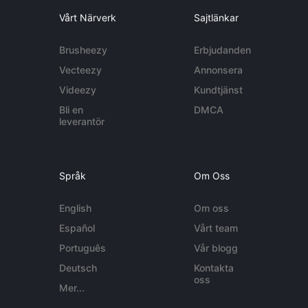
Vårt Närverk
Sajtlänkar
Brusheezy
Erbjudanden
Vecteezy
Annonsera
Videezy
Kundtjänst
Bli en
DMCA
leverantör
Språk
Om Oss
English
Om oss
Español
Vårt team
Português
Vår blogg
Deutsch
Kontakta
oss
Mer...