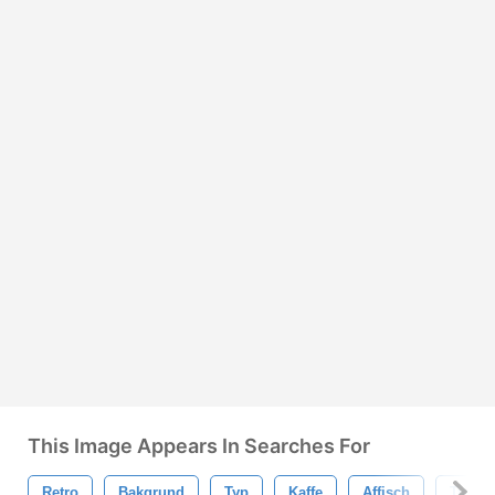
This Image Appears In Searches For
Retro
Bakgrund
Typ
Kaffe
Affisch
Typogr