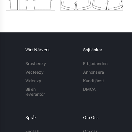
Vårt Närverk
Sajtlänkar
Brusheezy
Erbjudanden
Vecteezy
Annonsera
Videezy
Kundtjänst
Bli en
DMCA
leverantör
Språk
Om Oss
English
Om oss