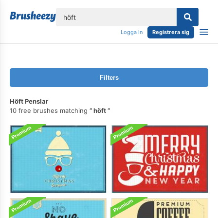
lose
Logga in
Registrera sig
Filters
Höft Penslar
10 free brushes matching
höft