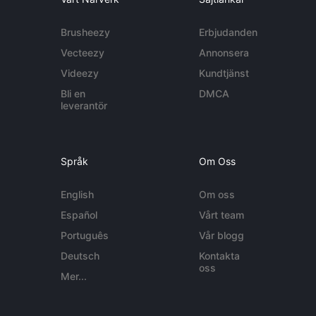
Brusheezy
Erbjudanden
Vecteezy
Annonsera
Videezy
Kundtjänst
Bli en
DMCA
leverantör
Språk
Om Oss
English
Om oss
Español
Vårt team
Português
Vår blogg
Deutsch
Kontakta
oss
Mer...