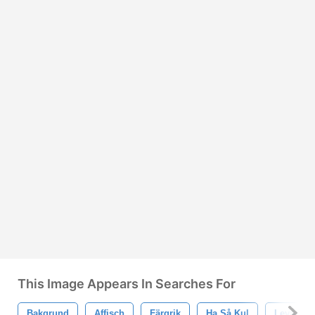
This Image Appears In Searches For
Bakgrund
Affisch
Färgrik
Ha Så Kul
Leva