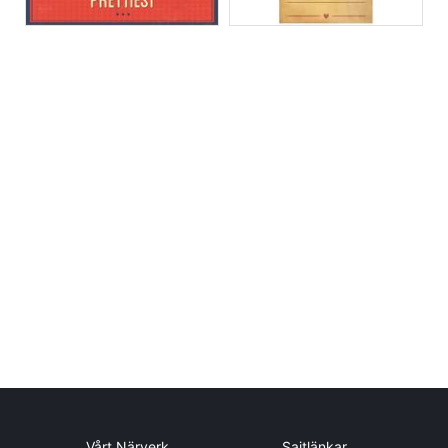
Vårt Närverk
Sajtlänkar