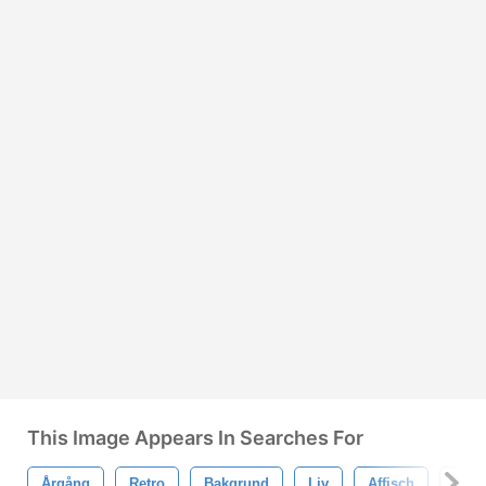
This Image Appears In Searches For
Årgång
Retro
Bakgrund
Liv
Affisch
Leva