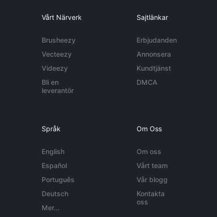
Vårt Närverk
Sajtlänkar
Brusheezy
Erbjudanden
Vecteezy
Annonsera
Videezy
Kundtjänst
Bli en
DMCA
leverantör
Språk
Om Oss
English
Om oss
Español
Vårt team
Português
Vår blogg
Deutsch
Kontakta
oss
Mer...