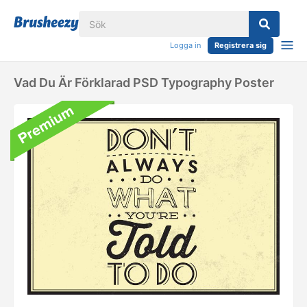
Logga in
Registrera sig
Vad Du Är Förklarad PSD Typography Poster