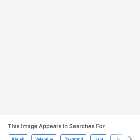
This Image Appears In Searches For
Kärlek
Valentine
Bakgrund
Kant
Liv
Affi