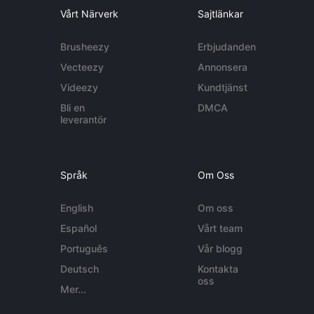
Vårt Närverk
Sajtlänkar
Brusheezy
Erbjudanden
Vecteezy
Annonsera
Videezy
Kundtjänst
Bli en
DMCA
leverantör
Språk
Om Oss
English
Om oss
Español
Vårt team
Português
Vår blogg
Deutsch
Kontakta
oss
Mer...