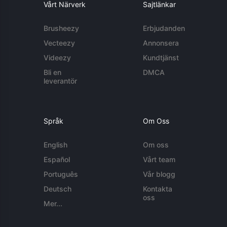
Vårt Närverk
Sajtlänkar
Brusheezy
Erbjudanden
Vecteezy
Annonsera
Videezy
Kundtjänst
Bli en
DMCA
leverantör
Språk
Om Oss
English
Om oss
Español
Vårt team
Português
Vår blogg
Deutsch
Kontakta
oss
Mer...