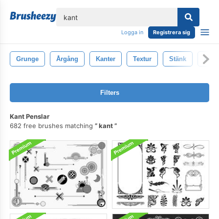
lose
Logga in
Registrera sig
Grunge
Årgång
Kanter
Textur
Stänk
Måla
Filters
Kant Penslar
682 free brushes matching
kant