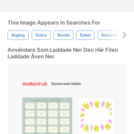
This Image Appears In Searches For
Årgång
Gräns
Borsta
Enkel
Klassisk
Lin
Användare Som Laddade Ner Den Här Filen
Laddade Även Ner
Sponsrade bilder