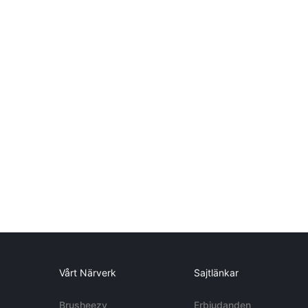
Vårt Närverk
Sajtlänkar
Brusheezy
Erbjudanden