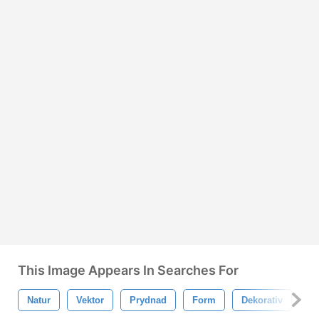
This Image Appears In Searches For
Natur
Vektor
Prydnad
Form
Dekorativ
Fj