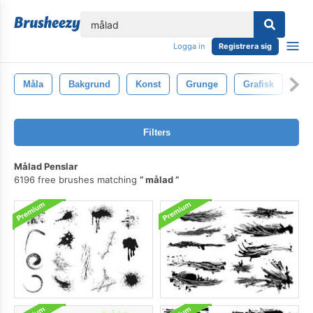
lose
Logga in
Registrera sig
Måla
Bakgrund
Konst
Grunge
Grafisk
Bor
Filters
Målad Penslar
6196 free brushes matching
målad