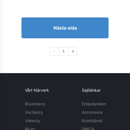
Nästa sida
1
Vårt Närverk
Sajtlänkar
Brusheezy
Erbjudanden
Vecteezy
Annonsera
Videezy
Kundtjänst
Bli en
DMCA