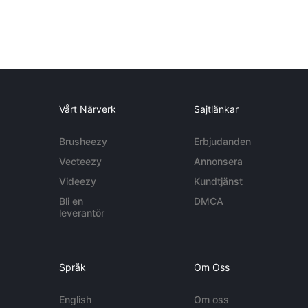
Vårt Närverk
Sajtlänkar
Brusheezy
Erbjudanden
Vecteezy
Annonsera
Videezy
Kundtjänst
Bli en
DMCA
leverantör
Språk
Om Oss
English
Om oss