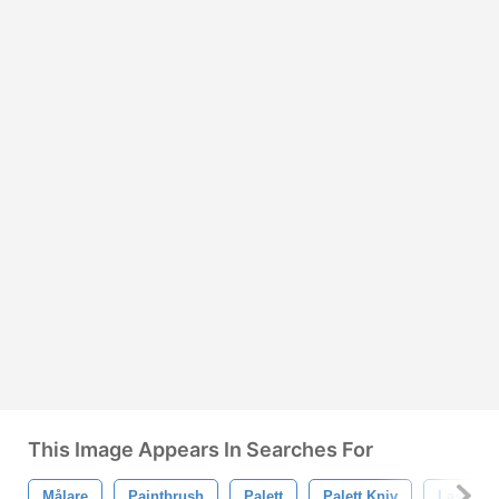
This Image Appears In Searches For
Målare
Paintbrush
Palett
Palett Kniv
Lastpall