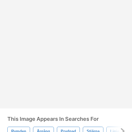
This Image Appears In Searches For
Rymden
Årgång
Prydnad
Stjärna
Linje
C