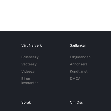
Vårt Närverk
Sajtlänkar
Brusheezy
Erbjudanden
Vecteezy
Annonsera
Videezy
Kundtjänst
Bli en
DMCA
leverantör
Språk
Om Oss