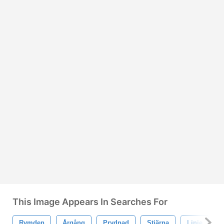
This Image Appears In Searches For
Rymden
Årgång
Prydnad
Stjärna
Linje
C