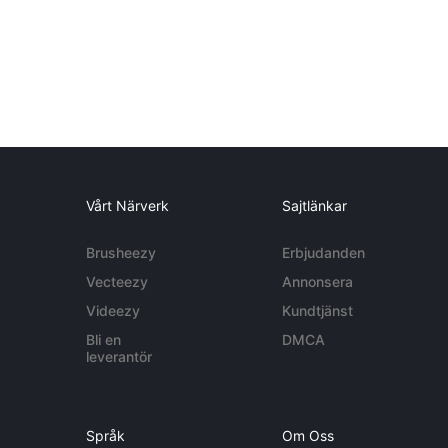
Vårt Närverk
Sajtlänkar
Brusheezy
Erbjudanden
Vecteezy
Annonsera
Videezy
Kundtjänst
Bli en
DMCA
leverantör
Språk
Om Oss