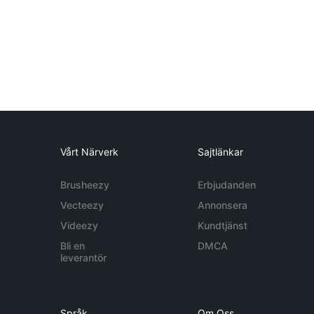
Vårt Närverk
Sajtlänkar
Brusheezy
Erbjudanden
Vecteezy
Annonsera
Videezy
Kundtjänst
Bli en
DMCA
leverantör
Språk
Om Oss