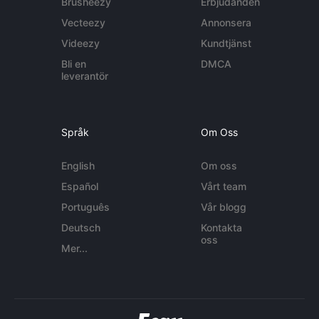
Brusheezy
Erbjudanden
Vecteezy
Annonsera
Videezy
Kundtjänst
Bli en
DMCA
leverantör
Språk
Om Oss
English
Om oss
Español
Vårt team
Português
Vår blogg
Deutsch
Kontakta
oss
Mer...