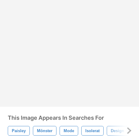
This Image Appears In Searches For
Paisley
Mönster
Mode
Isolerat
Design
B