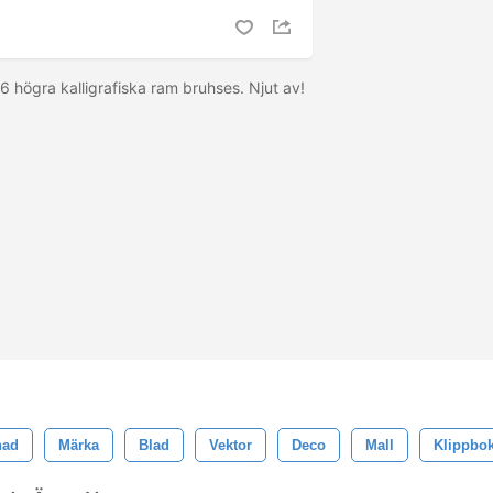
6 högra kalligrafiska ram bruhses. Njut av!
nad
Märka
Blad
Vektor
Deco
Mall
Klippbo