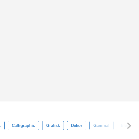
k
Calligraphic
Grafisk
Dekor
Gammal
Element