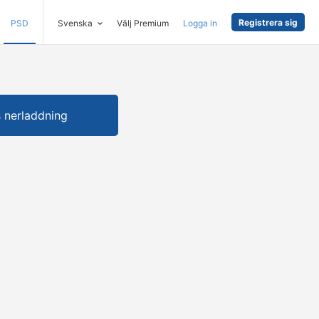
Registrera sig
PSD
Svenska
Välj Premium
Logga in
s nerladdning