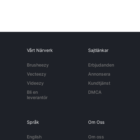
Vårt Närverk
Sajtlänkar
Brusheezy
Erbjudanden
Vecteezy
Annonsera
Videezy
Kundtjänst
Bli en
DMCA
leverantör
Språk
Om Oss
English
Om oss