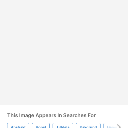
This Image Appears In Searches For
Abstrakt
Konst
Tilldela
Bakgrund
Baner