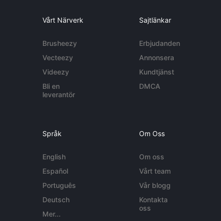
Vårt Närverk
Sajtlänkar
Brusheezy
Erbjudanden
Vecteezy
Annonsera
Videezy
Kundtjänst
Bli en
DMCA
leverantör
Språk
Om Oss
English
Om oss
Español
Vårt team
Português
Vår blogg
Deutsch
Kontakta
oss
Mer...