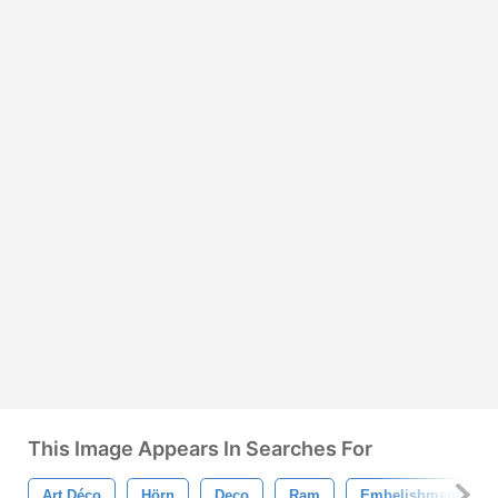
This Image Appears In Searches For
Art Déco
Hörn
Deco
Ram
Embelishment