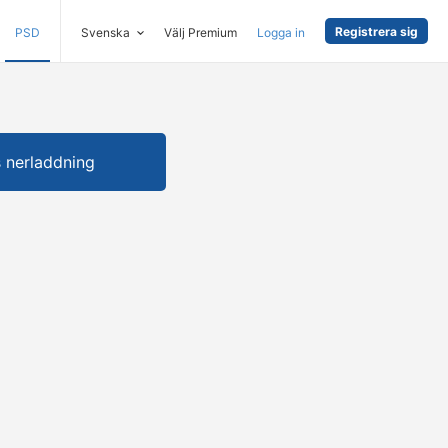
Registrera sig
PSD
Svenska
Välj Premium
Logga in
s nerladdning