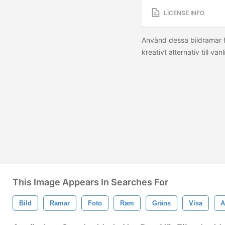
LICENSE INFO
Använd dessa bildramar fö
kreativt alternativ till v
This Image Appears In Searches For
Bild
Ramar
Foto
Ram
Gräns
Visa
A