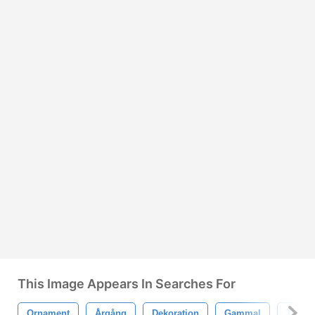
This Image Appears In Searches For
Ornament
Årgång
Dekoration
Gammal
Textur