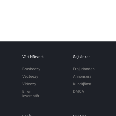
Vårt Närverk
Sajtlänkar
Brusheezy
Erbjudanden
Vecteezy
Annonsera
Videezy
Kundtjänst
Bli en
DMCA
leverantör