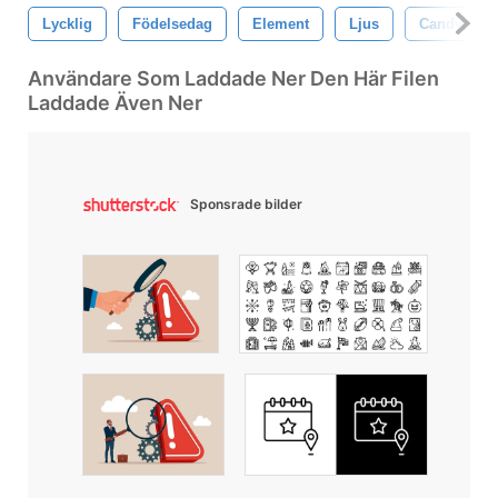
Lycklig
Födelsedag
Element
Ljus
Candym Tå
Användare Som Laddade Ner Den Här Filen
Laddade Även Ner
Sponsrade bilder