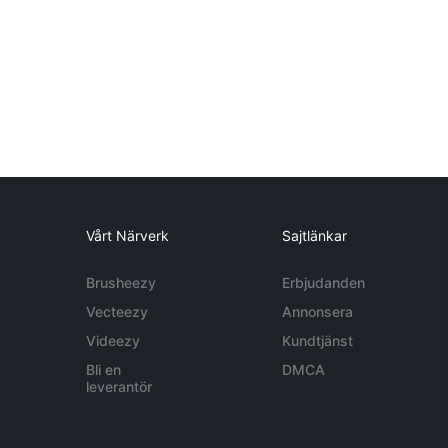
Vårt Närverk
Sajtlänkar
Brusheezy
Erbjudanden
Vecteezy
Annonsera
Videezy
Kundtjänst
Bli en
DMCA
leverantör