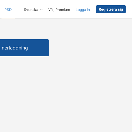
Registrera sig
PSD
Svenska
Välj Premium
Logga in
s nerladdning