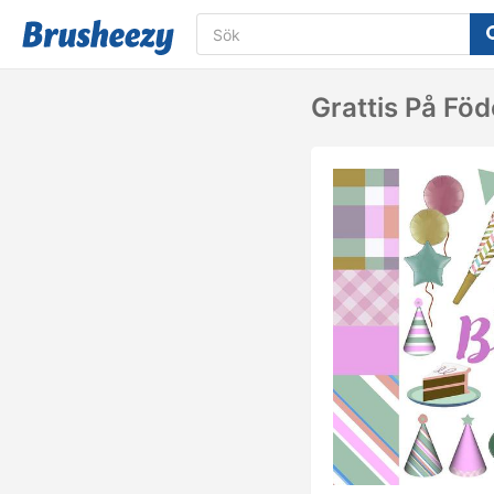
Grattis På Fö