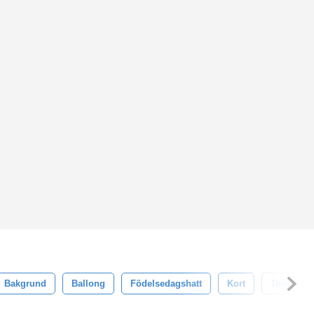
Bakgrund
Ballong
Födelsedagshatt
Kort
Tecknad S