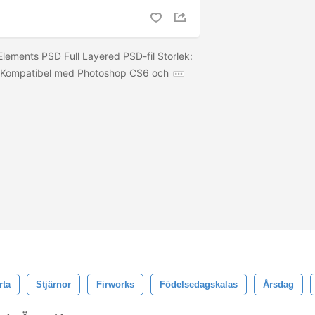
Elements PSD Full Layered PSD-fil Storlek:
Kompatibel med Photoshop CS6 och
rta
Stjärnor
Firworks
Födelsedagskalas
Årsdag