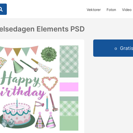
Vektorer
Foton
Video
delsedagen Elements PSD
Grati