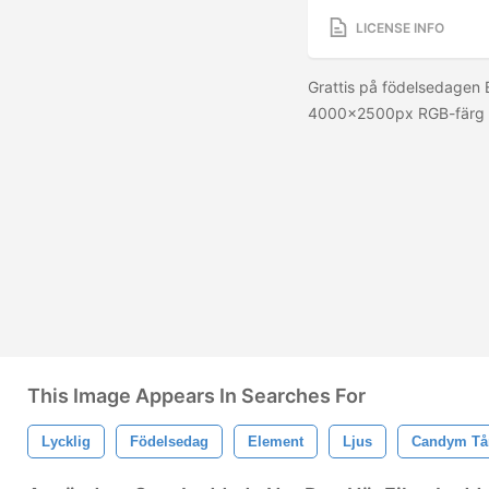
LICENSE INFO
Grattis på födelsedagen 
4000x2500px RGB-färg 
This Image Appears In Searches For
Lycklig
Födelsedag
Element
Ljus
Candym Tå