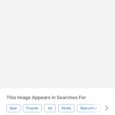
This Image Appears In Searches For
Nyår
Firande
Jul
Klubb
Nyårsafton
Nattk