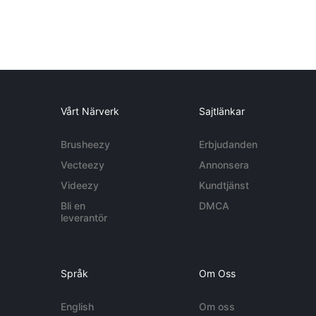
Vårt Närverk
Sajtlänkar
Brusheezy
Erbjudanden
Vecteezy
Annonsera
Videezy
Kundtjänst
Bli en
DMCA
leverantör
Språk
Om Oss
English
Om oss