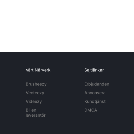
Vårt Närverk
Sajtlänkar
Brusheezy
Erbjudanden
Vecteezy
Annonsera
Videezy
Kundtjänst
Bli en
DMCA
leverantör