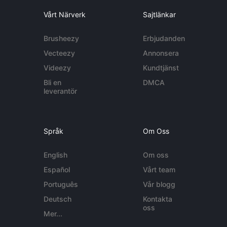
Vårt Närverk
Sajtlänkar
Brusheezy
Erbjudanden
Vecteezy
Annonsera
Videezy
Kundtjänst
Bli en
DMCA
leverantör
Språk
Om Oss
English
Om oss
Español
Vårt team
Português
Vår blogg
Deutsch
Kontakta
oss
Mer...