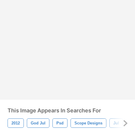
This Image Appears In Searches For
2012
God Jul
Psd
Scope Designs
Jul
Ju