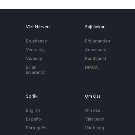
Vårt Närverk
Sajtlänkar
Brusheezy
Erbjudanden
Vecteezy
Annonsera
Videezy
Kundtjänst
Bli en
DMCA
leverantör
Språk
Om Oss
English
Om oss
Español
Vårt team
Português
Vår blogg