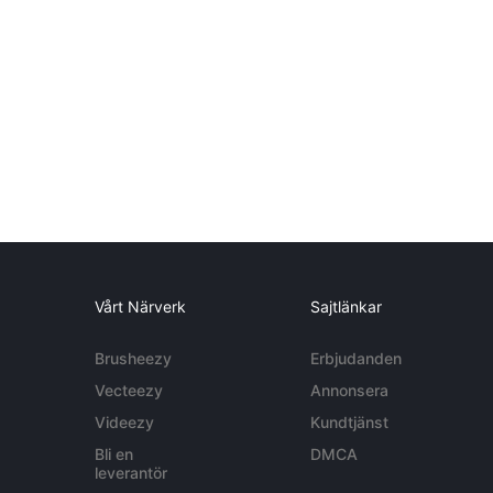
Vårt Närverk
Sajtlänkar
Brusheezy
Erbjudanden
Vecteezy
Annonsera
Videezy
Kundtjänst
Bli en
DMCA
leverantör