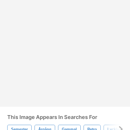
This Image Appears In Searches For
Semester
Årgång
Gammal
Retro
Lycklig