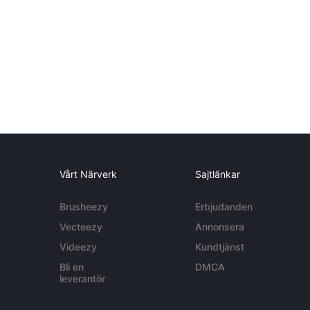
Vårt Närverk
Sajtlänkar
Brusheezy
Erbjudanden
Vecteezy
Annonsera
Videezy
Kundtjänst
Bli en
DMCA
leverantör