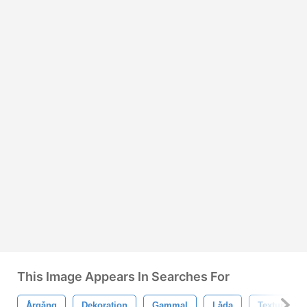
This Image Appears In Searches For
Årgång
Dekoration
Gammal
Låda
Textur