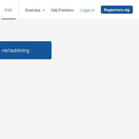
Registrera sig
PSD
Svenska
Välj Premium
Logga in
s nerladdning