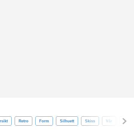
rsikt
Retro
Form
Silhuett
Skiss
Vår
Symb