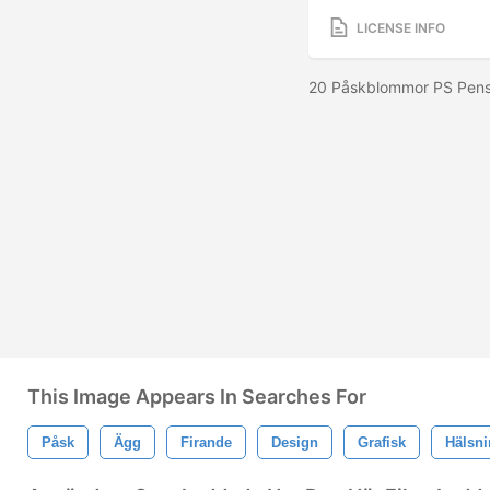
LICENSE INFO
20 Påskblommor PS Pensl
This Image Appears In Searches For
Påsk
Ägg
Firande
Design
Grafisk
Hälsn