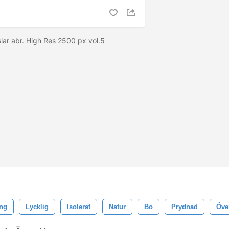
ar abr. High Res 2500 px vol.5
ing
Lycklig
Isolerat
Natur
Bo
Prydnad
Öve