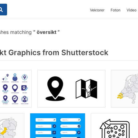
Vektorer
Foton
Video
shes matching
översikt
kt Graphics from Shutterstock