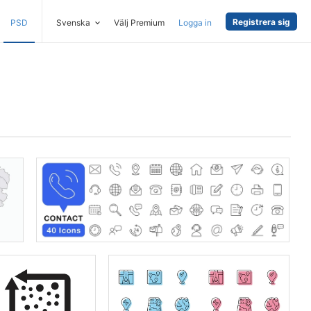
Registrera sig
PSD
Svenska
Välj Premium
Logga in