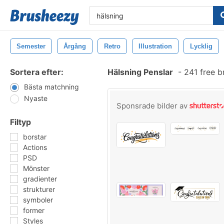
Semester
Årgång
Retro
Illustration
Lycklig
Sortera efter:
Hälsning Penslar
-
241 free b
Bästa matchning
Nyaste
Sponsrade bilder av
Filtyp
borstar
Actions
PSD
Mönster
gradienter
strukturer
symboler
former
Styles