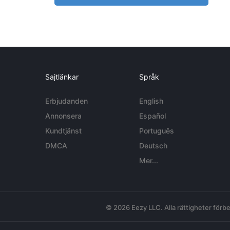
Sajtlänkar
Språk
Erbjudanden
English
Annonsera
Español
Kundtjänst
Português
DMCA
Deutsch
Mer...
© 2026 Eezy LLC. Alla rättigheter förbe