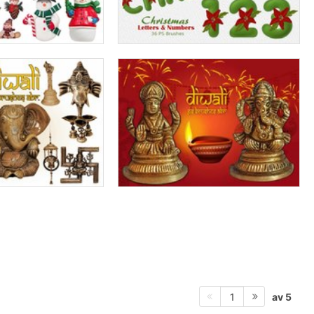
av 5
1