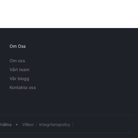
Om Oss
Om oss
Vårt team
Vår blogg
Kontakta oss
•
hållna
Villkor
Integritetspolicy