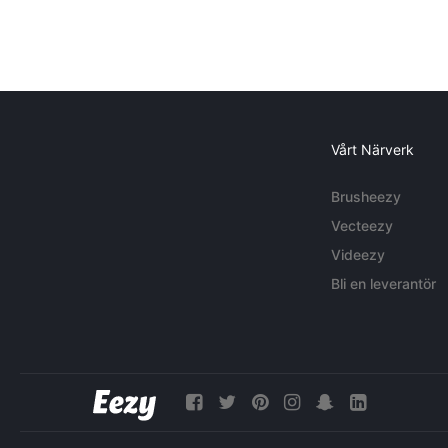
Vårt Närverk
Brusheezy
Vecteezy
Videezy
Bli en leverantör