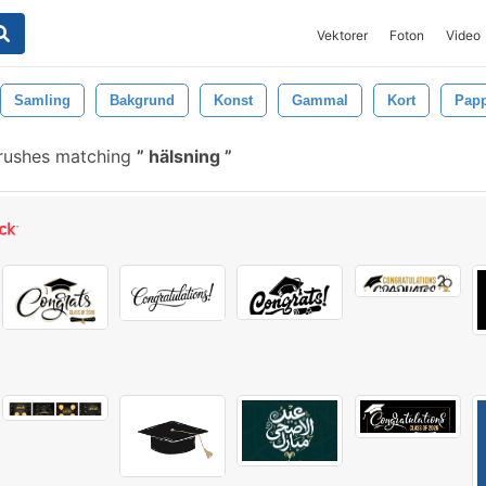
Vektorer
Foton
Video
Samling
Bakgrund
Konst
Gammal
Kort
Pap
rushes matching
hälsning