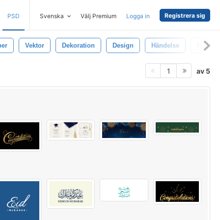
Registrera sig
PSD
Svenska
Välj Premium
Logga in
per
Vektor
Dekoration
Design
Händelse
Firande
av 5
1