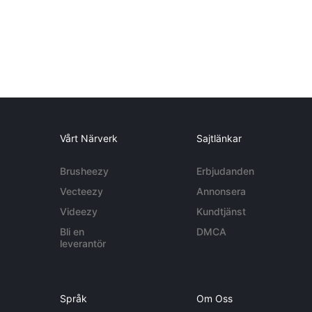
Vårt Närverk
Sajtlänkar
Brusheezy
Erbjudanden
Vecteezy
Annonsera
Videezy
Kundtjänst
Bli en
DMCA
leverantör
Språk
Om Oss