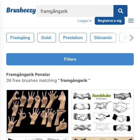
lose
Logga in
Registrera sig
Framgång
Guld-
Prestation
Skinande
3d
Filters
Framgångsrik Penslar
39 free brushes matching
framgångsrik