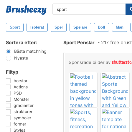
Sport
Isolerat
Spel
Spelare
Boll
Man
Sortera efter:
Sport Penslar
-
217 free brus
Bästa matchning
Nyaste
Sponsrade bilder av
Filtyp
borstar
Actions
PSD
Mönster
gradienter
strukturer
symboler
former
Styles