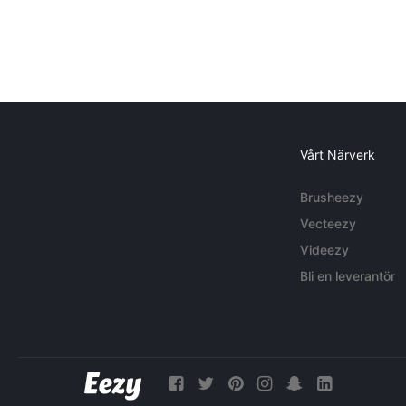
Vårt Närverk
Brusheezy
Vecteezy
Videezy
Bli en leverantör