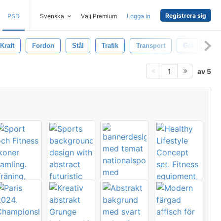
Registrera sig
PSD
Svenska
Välj Premium
Logga in
Kraft
Fordon
Stål
Trafik
Transport
Grå
Mo
av 5
1