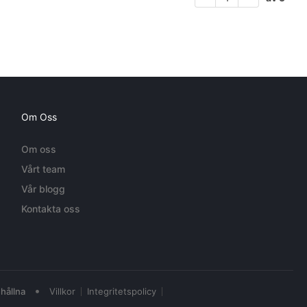
Om Oss
Om oss
Vårt team
Vår blogg
Kontakta oss
•
hållna
Villkor
Integritetspolicy