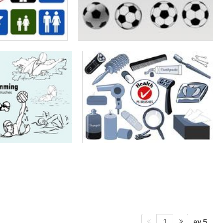
av 5
1