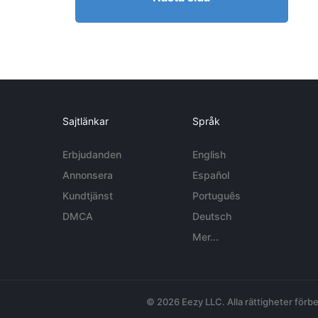
Sajtlänkar
Språk
Erbjudanden
English
Annonsera
Español
Kundtjänst
Português
DMCA
Deutsch
Mer...
© 2026 Eezy LLC. Alla rättigheter förbe