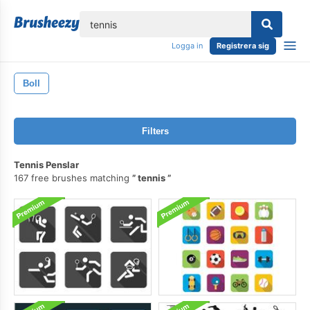
lose
Logga in
Registrera sig
Boll
Filters
Tennis Penslar
167 free brushes matching
tennis