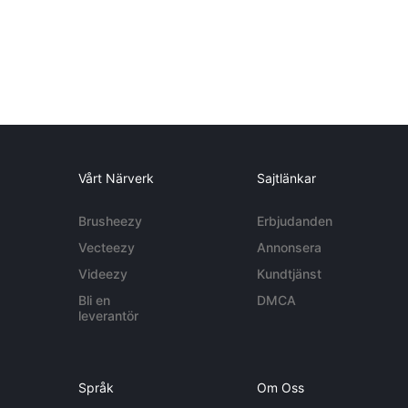
Vårt Närverk
Sajtlänkar
Brusheezy
Erbjudanden
Vecteezy
Annonsera
Videezy
Kundtjänst
Bli en
DMCA
leverantör
Språk
Om Oss