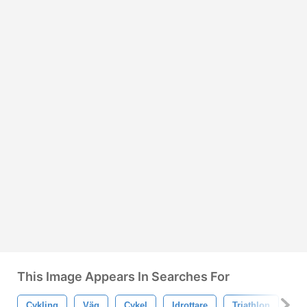
This Image Appears In Searches For
Cykling
Väg
Cykel
Idrottare
Triathlon
Pe