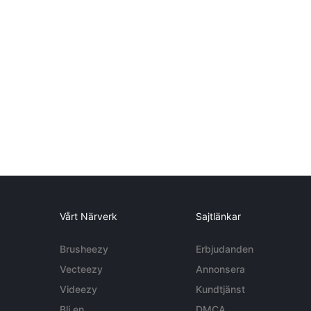
Vårt Närverk
Sajtlänkar
Brusheezy
Erbjudanden
Vecteezy
Annonsera
Videezy
Kundtjänst
Bli en
DMCA