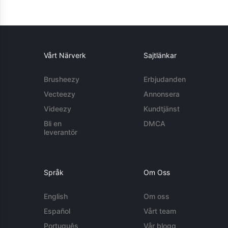
Vårt Närverk
Sajtlänkar
Brusheezy
Erbjudanden
Vecteezy
Annonsera
Videezy
Kundtjänst
Bli en
DMCA
leverantör
Språk
Om Oss
English
Om oss
Español
Vårt team
Português
Vår blogg