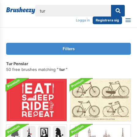
lose
Logga in
Registrera sig
Filters
Tur Penslar
50 free brushes matching
tur