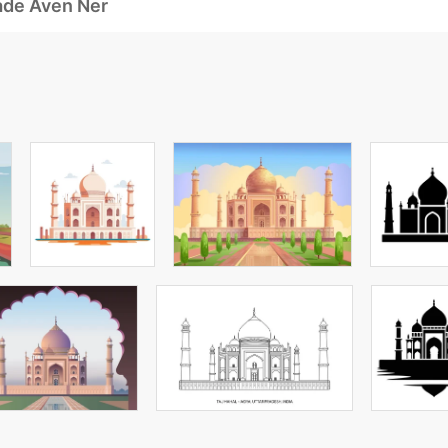
ade Även Ner