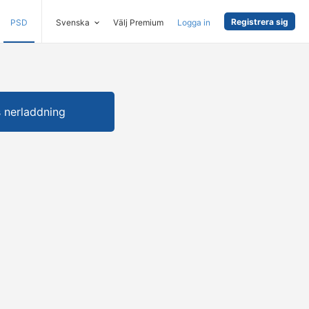
Registrera sig
PSD
Svenska
Välj Premium
Logga in
s nerladdning