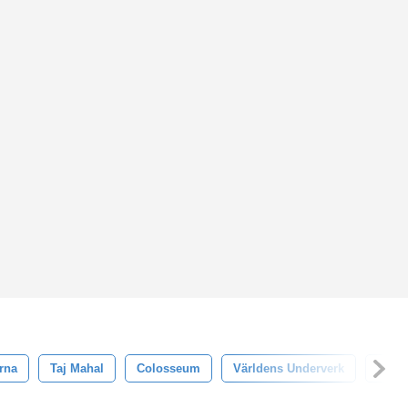
rna
Taj Mahal
Colosseum
Världens Underverk
Desi