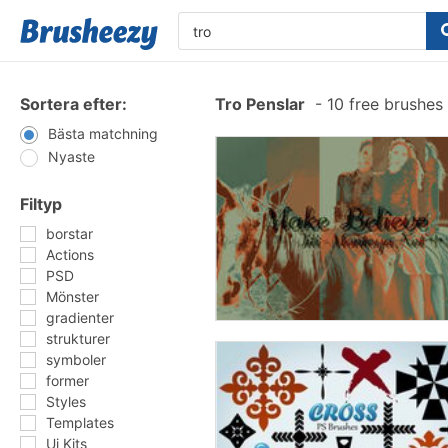
Sortera efter:
Tro Penslar
-
10 free brushes
Bästa matchning
Nyaste
Filtyp
borstar
Actions
PSD
Mönster
gradienter
strukturer
symboler
former
Styles
Templates
Ui Kits