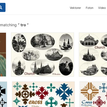
Vektorer
Foton
Video
 matching
tro