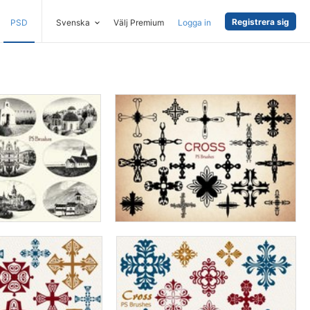
Registrera sig
PSD
Svenska
Välj Premium
Logga in