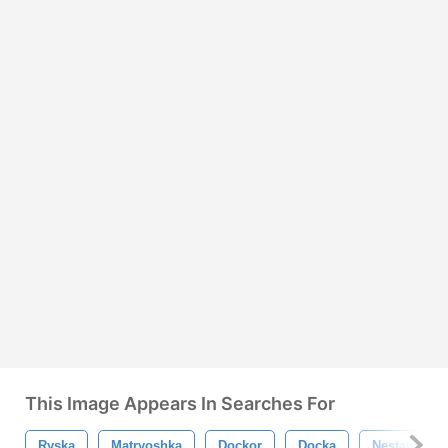
This Image Appears In Searches For
Ryska
Matryoshka
Dockor
Docka
Nestande D