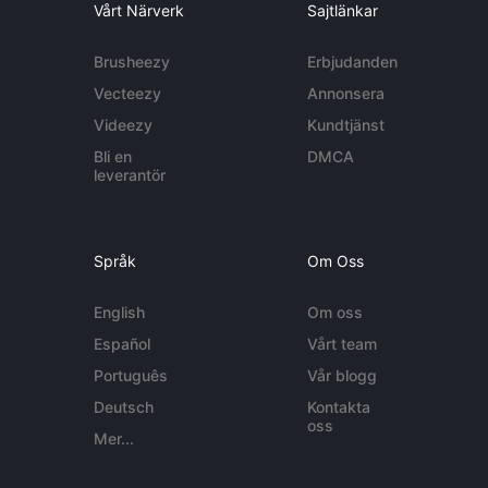
Vårt Närverk
Sajtlänkar
Brusheezy
Erbjudanden
Vecteezy
Annonsera
Videezy
Kundtjänst
Bli en
DMCA
leverantör
Språk
Om Oss
English
Om oss
Español
Vårt team
Português
Vår blogg
Deutsch
Kontakta
oss
Mer...