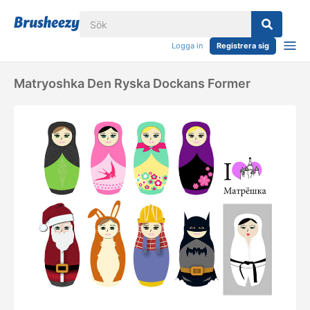
Logga in
Registrera sig
Matryoshka Den Ryska Dockans Former