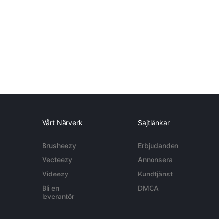
Vårt Närverk
Sajtlänkar
Brusheezy
Erbjudanden
Vecteezy
Annonsera
Videezy
Kundtjänst
Bli en
DMCA
leverantör