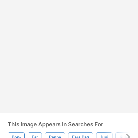
This Image Appears In Searches For
Pop-
Far
Pappa
Fars Dag
Juni
Killen