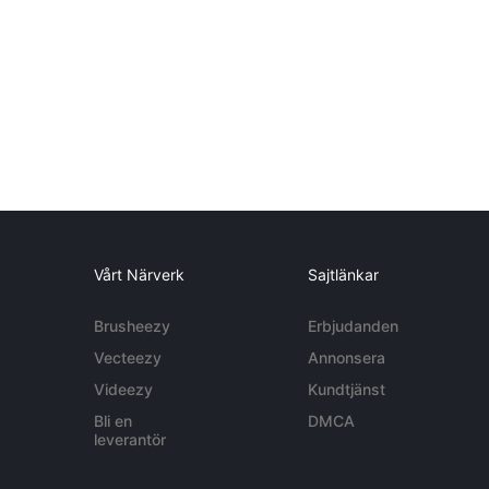
Vårt Närverk
Sajtlänkar
Brusheezy
Erbjudanden
Vecteezy
Annonsera
Videezy
Kundtjänst
Bli en
DMCA
leverantör