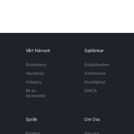
Vårt Närverk
Sajtlänkar
Brusheezy
Erbjudanden
Vecteezy
Annonsera
Videezy
Kundtjänst
Bli en
DMCA
leverantör
Språk
Om Oss
English
Om oss