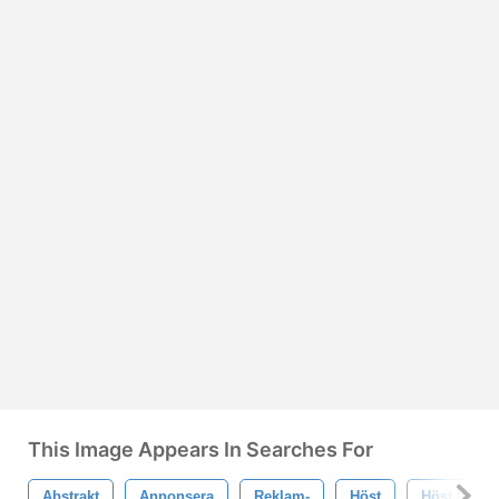
This Image Appears In Searches For
Abstrakt
Annonsera
Reklam-
Höst
Höst Insta