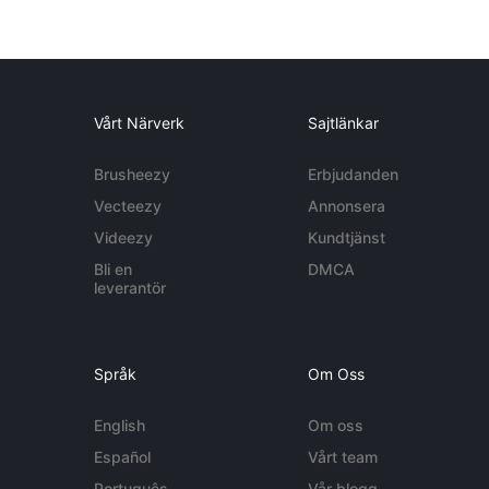
Vårt Närverk
Sajtlänkar
Brusheezy
Erbjudanden
Vecteezy
Annonsera
Videezy
Kundtjänst
Bli en
DMCA
leverantör
Språk
Om Oss
English
Om oss
Español
Vårt team
Português
Vår blogg