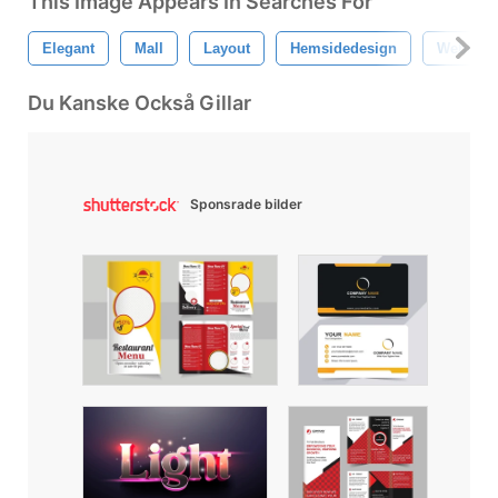
This Image Appears In Searches For
Elegant
Mall
Layout
Hemsidedesign
Webbsid
Du Kanske Också Gillar
Sponsrade bilder