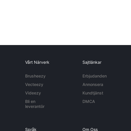
Vårt Närverk
Sajtlänkar
Brusheezy
Erbjudanden
Vecteezy
Annonsera
Videezy
Kundtjänst
Bli en
DMCA
leverantör
Språk
Om Oss