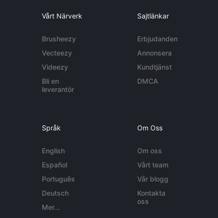
Vårt Närverk
Sajtlänkar
Brusheezy
Erbjudanden
Vecteezy
Annonsera
Videezy
Kundtjänst
Bli en
DMCA
leverantör
Språk
Om Oss
English
Om oss
Español
Vårt team
Português
Vår blogg
Deutsch
Kontakta
oss
Mer...